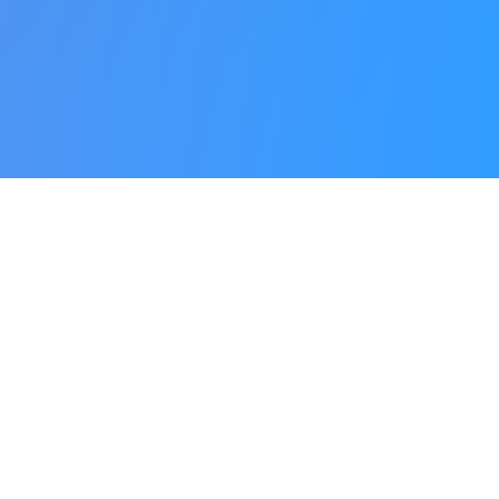
L’itinerario
Scopri la città di Cesenatico attraverso la
voce dei suoi Cittadini
Ascolta le tracce audio