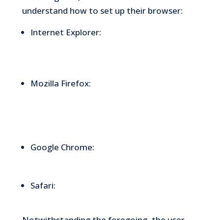
understand how to set up their browser:
Internet Explorer:
https://support.microsoft.com/it-
it/help/17442/windows-internet-explorer-
delete-manage-cookies
Mozilla Firefox:
https://support.mozilla.com/en-
US/kb/cookies-information-websites-
store-on-your-computer#w_cookie-
settings
Google Chrome:
https://support.google.com/chrome/answ
er/95647?hl=en
Safari:
http://support.apple.com/kb/PH504
Notwithstanding the foregoing, the user