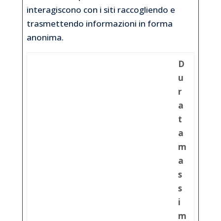
interagiscono con i siti raccogliendo e
trasmettendo informazioni in forma
anonima.
D
u
r
a
t
a
m
a
s
s
i
m