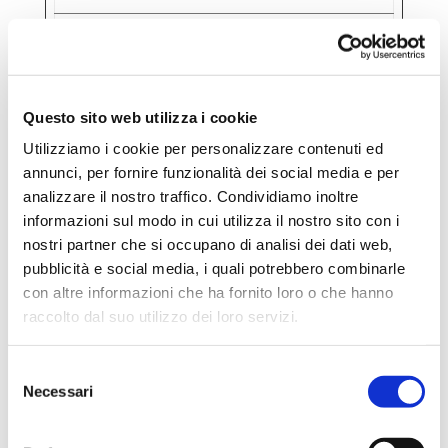
_ga
Go
Registra
2
ogl
un ID
a
e
univoco
n
utilizzato
n
Questo sito web utilizza i cookie
per
i
Utilizziamo i cookie per personalizzare contenuti ed
generare
annunci, per fornire funzionalità dei social media e per
analizzare il nostro traffico. Condividiamo inoltre
dati
informazioni sul modo in cui utilizza il nostro sito con i
statistici
nostri partner che si occupano di analisi dei dati web,
su come il
pubblicità e social media, i quali potrebbero combinarle
visitatore
con altre informazioni che ha fornito loro o che hanno
utilizza il
raccolto dal suo utilizzo dei loro servizi.
sito
internet.
Selezione
Necessari
del
_ga
Go
Utilizzato
2
consenso
_#
ogl
da Google
a