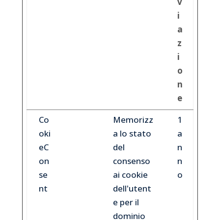
v
i
a
z
i
o
n
e
Co
Co
Memorizz
1
oki
oki
a lo stato
a
eC
eb
del
n
on
ot
consenso
n
se
ai cookie
o
nt
dell'utent
e per il
dominio