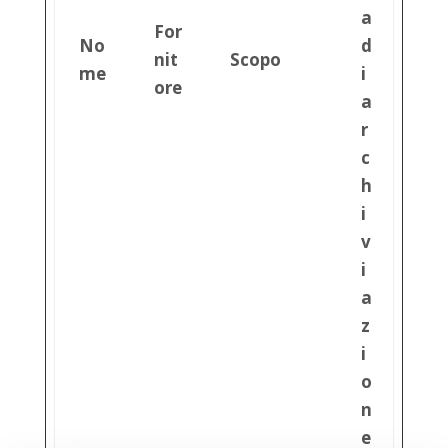
a
For
No
d
nit
Scopo
me
i
ore
a
r
c
h
i
v
i
a
z
i
o
n
e