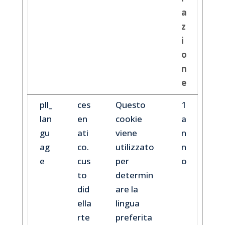
a
z
i
o
n
e
pll_
ces
Questo
1
lan
en
cookie
a
gu
ati
viene
n
ag
co.
utilizzato
n
e
cus
per
o
to
determin
did
are la
ella
lingua
rte
preferita