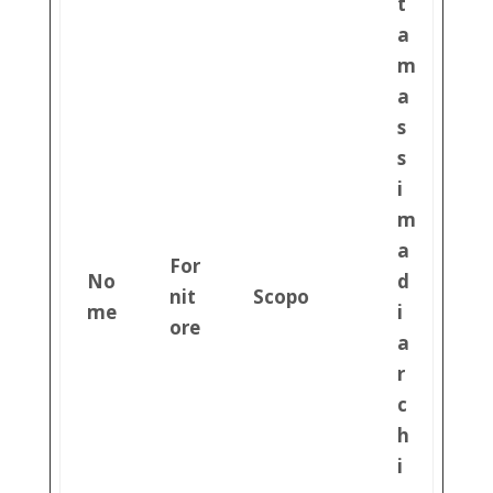
t
a
m
a
s
s
i
m
a
For
No
d
nit
Scopo
me
i
ore
a
r
c
h
i