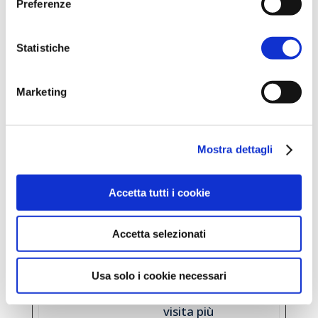
Preferenze
e
Analytics
n
per
n
Statistiche
raccoglier
i
e dati sul
numero di
Marketing
volte che
un utente
Mostra dettagli
ha
visitato il
sito
Accetta tutti i cookie
internet,
oltre che
Accetta selezionati
le dati per
la prima
Usa solo i cookie necessari
visita e la
visita più